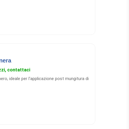
cifica che facilita la pulizia dei capezzoli e
dotto. La tecnologia a doppia valvola permette
regolare, senza caduta di pressione dopo una
nera
zzi, contattaci
ero, ideale per l'applicazione post mungitura di