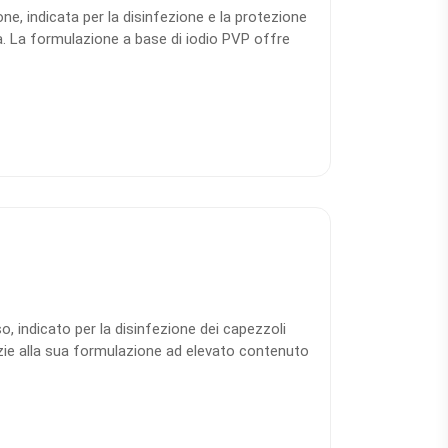
ne, indicata per la disinfezione e la protezione
a. La formulazione a base di iodio PVP offre
e alla tecnologia “shield”, crea una protezione
otto forma una seconda pelle traspirante,
la cute tra una mungitura e l’altra.
o, indicato per la disinfezione dei capezzoli
zie alla sua formulazione ad elevato contenuto
’efficace azione disinfettante sia in pre-
a. Può essere applicato a immersione o a
essibile nella routine quotidiana di mungitura.