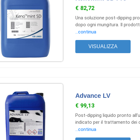
€ 82,72
Una soluzione post-dipping pront
dopo ogni mungitura. Il prodott
la protezione dei capezzoli deg
...continua
bufale, pecore e capre. La for
che contribuiscono a mantenere 
VISUALIZZA
Advance LV
€ 99,13
Post-dipping liquido pronto all’u
indicato per il trattamento dei 
mungitura. La formulazione è st
...continua
dei capezzoli, contribuendo alla