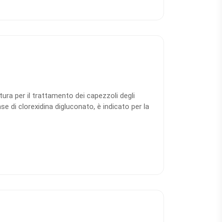
ura per il trattamento dei capezzoli degli
se di clorexidina digluconato, è indicato per la
prima sia dopo la mungitura. Il prodotto
nte e idratante, utile per contribuire alla cura