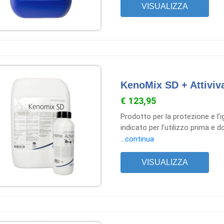
presenta come una soluzione liq
VISUALIZZA
l’applicazione tramite sistemi a
KenoMix SD + Attiviv
€ 123,95
Prodotto per la protezione e l’i
indicato per l’utilizzo prima e 
miscelazione dei due componen
...continua
mungitura e come spray in post
esclusivamente all’uso profess
VISUALIZZA
corretta miscelazione di Keno