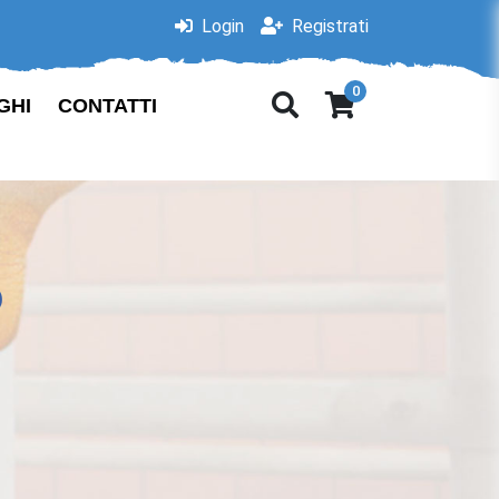
Login
Registrati
0
GHI
CONTATTI
o