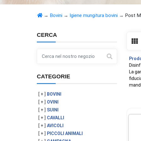
→
Bovini
→
Igiene mungitura bovini
→
Post M
CERCA
Prodo
Disinf
La gam
CATEGORIE
fiduci
mandri
[ + ]
BOVINI
[ + ]
OVINI
[ + ]
SUINI
[ + ]
CAVALLI
[ + ]
AVICOLI
[ + ]
PICCOLI ANIMALI