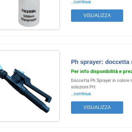
metallo e con un’inclinazione spe
...continua
un’applicazione precisa del pro
di mantenere una spruzzatura 
VISUALIZZA
pausa di utilizzo.
Ph sprayer: doccetta 
Per info disponibilità e pre
Doccetta Ph Sprayer in colore n
soluzioni PH.
...continua
VISUALIZZA