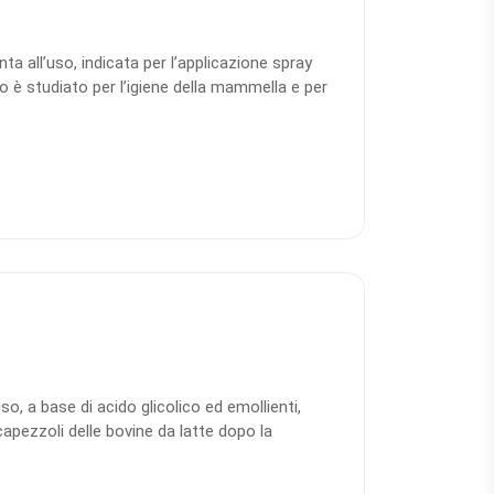
a all’uso, indicata per l’applicazione spray
o è studiato per l’igiene della mammella e per
li animali che producono latte, come vacche,
mulazione contiene emollienti e componenti
la pelle del capezzolo liscia e morbida.
so, a base di acido glicolico ed emollienti,
capezzoli delle bovine da latte dopo la
udiata per la protezione e la ristrutturazione
 routine di igiene post-mungitura. Il prodotto si