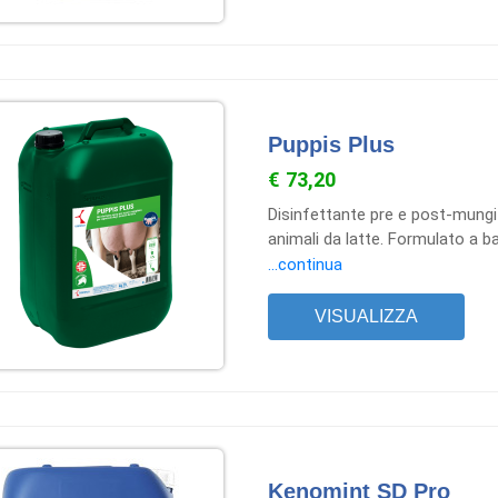
Puppis Plus
€ 73,20
Disinfettante pre e post-mungit
animali da latte. Formulato a ba
disinfezione del capezzolo sia 
...continua
possiede inoltre attività emollie
della cute del capezzolo.
VISUALIZZA
Kenomint SD Pro