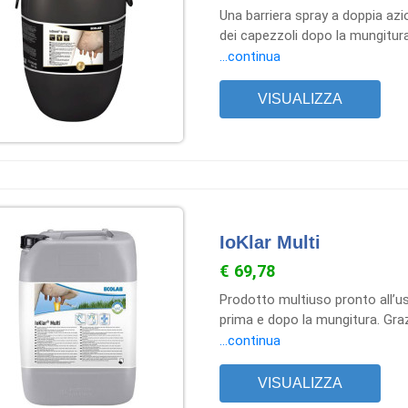
Una barriera spray a doppia azio
dei capezzoli dopo la mungitur
un’azione disinfettante e, grazi
...continua
duratura sul capezzolo. Il prod
contribuendo alla protezione del
VISUALIZZA
IoKlar Multi
€ 69,78
Prodotto multiuso pronto all’us
prima e dopo la mungitura. Gra
di iodio, IoKlar® Multi svolge un
...continua
mungitura sia in post-mungitur
spruzzo, risultando pratico e fl
VISUALIZZA