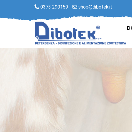
0373 290159
shop@dibotek.it
D