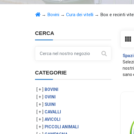
→
Bovini
→
Cura dei vitelli
→
Box e recinti vitel
CERCA
Spazi 
Selezi
nostri
CATEGORIE
sano e
[ + ]
BOVINI
[ + ]
OVINI
[ + ]
SUINI
[ + ]
CAVALLI
[ + ]
AVICOLI
[ + ]
PICCOLI ANIMALI