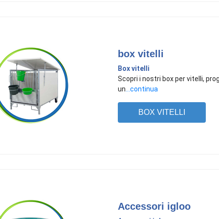
box vitelli
Box vitelli
Scopri i nostri box per vitelli, p
un
...continua
BOX VITELLI
Accessori igloo