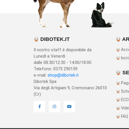
DIBOTEK.IT
AR
Il nostro staff è disponibile da
Acc
Lunedì a Venerdì
Iscri
dalle 08:30/12:30 - 14:00/18:00.
Telefono: 0373 290159
SE
e-mail:
shop@dibotek.it
Dibotek Spa
Paga
Via degli Artigiani 9, Cremosano 26010
Sche
(Cr)
ECO
Vide
FAQ