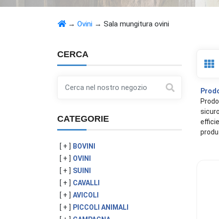
→
Ovini
→
Sala mungitura ovini
CERCA
Prodo
Prodot
sicuro
CATEGORIE
effici
produz
[ + ]
BOVINI
[ + ]
OVINI
[ + ]
SUINI
[ + ]
CAVALLI
[ + ]
AVICOLI
[ + ]
PICCOLI ANIMALI