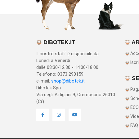
DIBOTEK.IT
AR
Il nostro staff è disponibile da
Acc
Lunedì a Venerdì
Iscri
dalle 08:30/12:30 - 14:00/18:00.
Telefono: 0373 290159
SE
e-mail:
shop@dibotek.it
Dibotek Spa
Paga
Via degli Artigiani 9, Cremosano 26010
Sche
(Cr)
ECO
Vide
FAQ