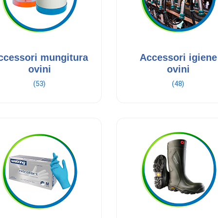
ccessori mungitura
Accessori igiene
ovini
ovini
(53)
(48)