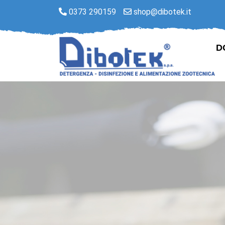
0373 290159
shop@dibotek.it
D