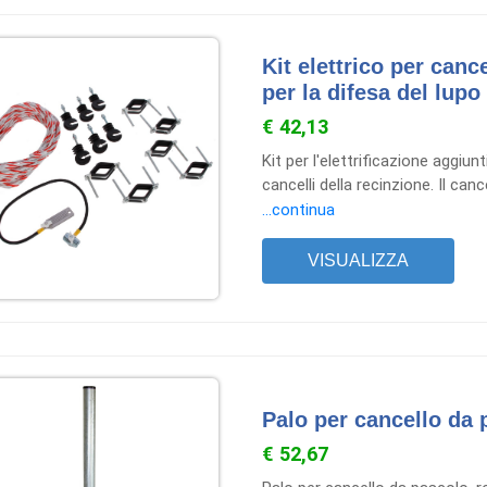
Kit elettrico per cance
per la difesa del lupo
€ 42,13
Kit per l'elettrificazione aggiu
cancelli della recinzione. Il ca
aperto manualmente 441224 set
...continua
isolatori ad anello con supporto
corda/nastro, 14 m di corda ø 
VISUALIZZA
composto da: 9 morsetti ad anell
80 mm, 1 giunto corda/nastro, 
Palo per cancello da 
€ 52,67