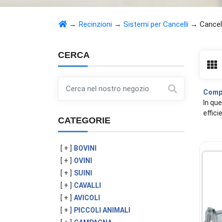
→
Recinzioni
→
Sistemi per Cancelli
→
Cancel
CERCA
Compl
In que
effici
CATEGORIE
[ + ]
BOVINI
[ + ]
OVINI
[ + ]
SUINI
[ + ]
CAVALLI
[ + ]
AVICOLI
[ + ]
PICCOLI ANIMALI