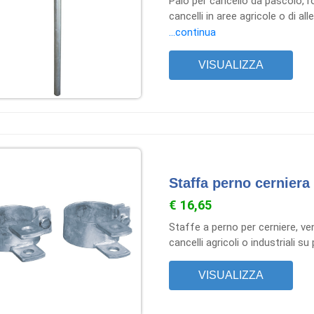
Palo per cancello da pascolo, ro
cancelli in aree agricole o di a
intemperie e agli urti.
...continua
VISUALIZZA
Staffa perno cerniera 
€ 16,65
Staffe a perno per cerniere, ven
cancelli agricoli o industriali su
VISUALIZZA