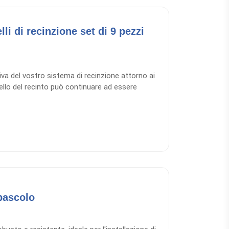
lli di recinzione set di 9 pezzi
ntiva del vostro sistema di recinzione attorno ai
ncello del recinto può continuare ad essere
 composto da: 6 morsetti ad anello, 6
 corto e filettatura metrica, 1 giunto
6 mm (linea superiore più) 442941 set
o, 9 anelli isolanti con filettatura metrica da
20 m di corda ø 6 mm (linea superiore plus).
pascolo