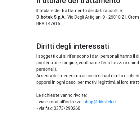
Il titolare del trattamento
Il titolare del trattamento dei dati raccolti è:
Dibotek S.p.A.
, Via Degli Artigiani 9 - 26010 Z.I. Cr
REA 147815.
Diritti degli interessati
I soggetti cui si riferiscono i dati personali hanno 
contenuto e l'origine, verificarne l'esattezza o chied
personali).
Ai sensi del medesimo articolo si ha il diritto di chi
opporsi in ogni caso, per motivi legittimi, al loro tra
Le richieste vanno rivolte:
- via e-mail, all'indirizzo:
shop@dibotek.it
- via fax: 0373/290260