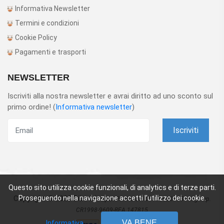
Informativa Newsletter
Termini e condizioni
Cookie Policy
Pagamenti e trasporti
NEWSLETTER
Iscriviti alla nostra newsletter e avrai diritto ad uno sconto sul
primo ordine! (
Informativa newsletter
)
Iscriviti
Questo sito utilizza cookie funzionali, di analytics e di terze parti.
Copyright © 2026 Dibotek spa.
Proseguendo nella navigazione accetti l’utilizzo dei cookie.
P.IVA e CF: 01160820195 - Reg Imp.
CR1998-9609-REA 147815
VA BENE
Informativa