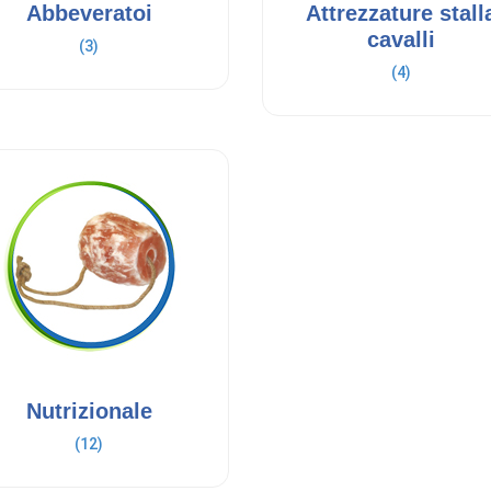
Abbeveratoi
Attrezzature stall
cavalli
(3)
(4)
Nutrizionale
(12)