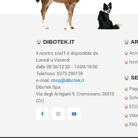
DIBOTEK.IT
AR
Il nostro staff è disponibile da
Acc
Lunedì a Venerdì
Iscri
dalle 08:30/12:30 - 14:00/18:00.
Telefono: 0373 290159
SE
e-mail:
shop@dibotek.it
Dibotek Spa
Paga
Via degli Artigiani 9, Cremosano 26010
Sche
(Cr)
ECO
Vide
FAQ