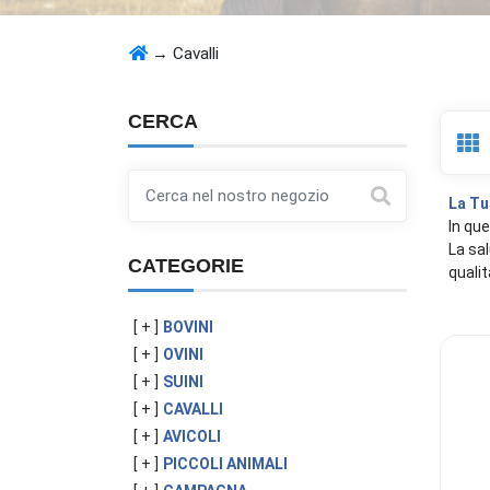
→
Cavalli
CERCA
La Tu
​In qu
La sal
CATEGORIE
qualit
[ + ]
BOVINI
[ + ]
OVINI
[ + ]
SUINI
[ + ]
CAVALLI
[ + ]
AVICOLI
[ + ]
PICCOLI ANIMALI