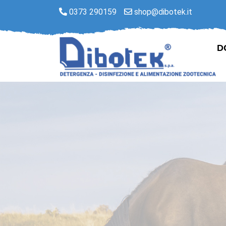
0373 290159
shop@dibotek.it
D