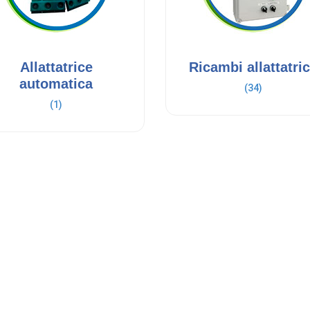
Allattatrice
Ricambi allattatri
automatica
(34)
(1)