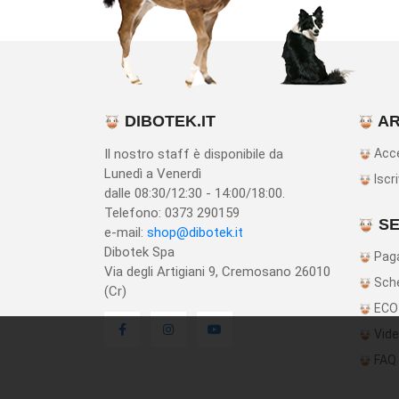
DIBOTEK.IT
AR
Il nostro staff è disponibile da
Acc
Lunedì a Venerdì
Iscri
dalle 08:30/12:30 - 14:00/18:00.
Telefono: 0373 290159
SE
e-mail:
shop@dibotek.it
Dibotek Spa
Paga
Via degli Artigiani 9, Cremosano 26010
Sche
(Cr)
ECO
Vide
FAQ