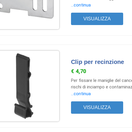
recinzioni agricole.
...continua
VISUALIZZA
Clip per recinzione
€ 4,70
Per fissare le maniglie del canc
rischi di inciampo e contaminaz
del cancello. Nessuna dispersi
...continua
a terra. Adatto per nastri da r
fino a 8 mm di diametro e fili.
VISUALIZZA