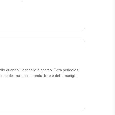
ello quando il cancello è aperto. Evita pericolosi
ione del materiale conduttore e della maniglia
one di potenza dal materiale conduttore steso
ecinzione fino a max. Larghezza 40 mm, funi