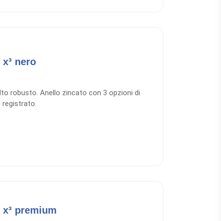
 x³ nero
to robusto. Anello zincato con 3 opzioni di
 registrato.
o x³ premium