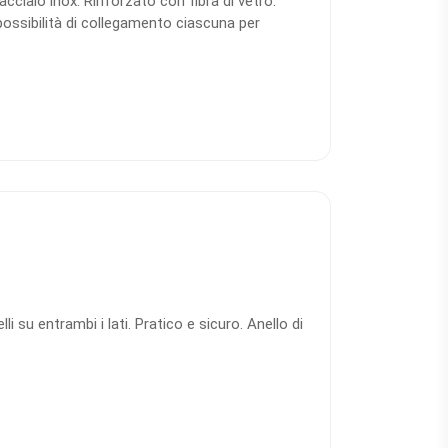
acciaio inox. Rinforzato con fibra di vetro.
ossibilità di collegamento ciascuna per
me isolatore di avviamento, ad esempio dopo
cciaio inossidabile del cancello, ideale anche
li su entrambi i lati. Pratico e sicuro. Anello di