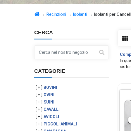
→
Recinzioni
→
Isolanti
→
Isolanti per Cancel
CERCA
Compl
In que
sistem
CATEGORIE
[ + ]
BOVINI
[ + ]
OVINI
[ + ]
SUINI
[ + ]
CAVALLI
[ + ]
AVICOLI
[ + ]
PICCOLI ANIMALI