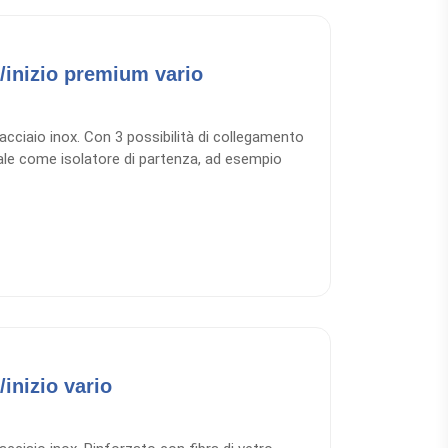
o/inizio premium vario
 acciaio inox. Con 3 possibilità di collegamento
deale come isolatore di partenza, ad esempio
essionale più grande e realizzato con piastra
ato inox estremamente robusta.
/inizio vario