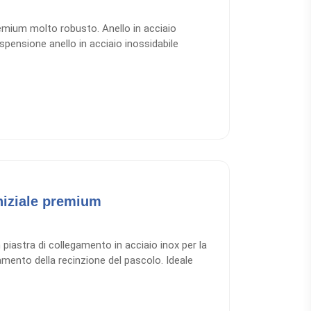
emium molto robusto. Anello in acciaio
spensione anello in acciaio inossidabile
ale 446550a: in confezione promozionale con 2
iniziale premium
piastra di collegamento in acciaio inox per la
gamento della recinzione del pascolo. Ideale
d esempio dopo un cancello, ideale anche come
i collegamento in acciaio inox.