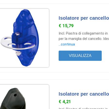
Isolatore per cancell
€ 15,79
Incl. Piastra di collegamento in
per la maniglia del cancello. I
dopo un cancello versione prof
...continua
di collegamento in policarbon
VISUALIZZA
Isolatore per cancello
€ 4,21