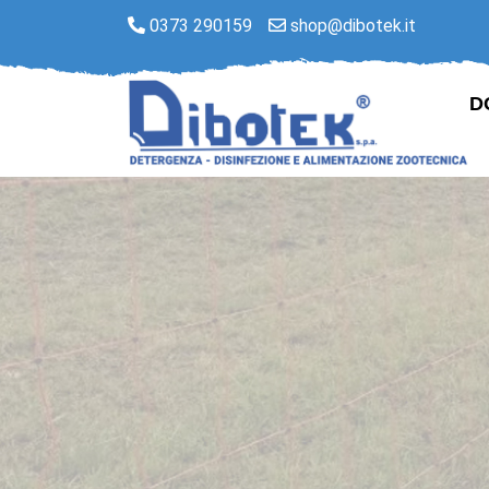
0373 290159
shop@dibotek.it
D