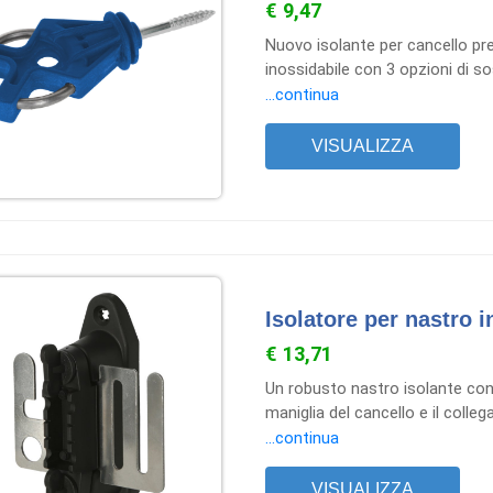
€ 9,47
Nuovo isolante per cancello pr
inossidabile con 3 opzioni di so
registrato con design industri
...continua
isolatori aggiuntivi gratuiti.
VISUALIZZA
Isolatore per nastro 
€ 13,71
Un robusto nastro isolante con 
maniglia del cancello e il colle
come isolatore di partenza, a
...continua
isolatore di partenza, piastra d
VISUALIZZA