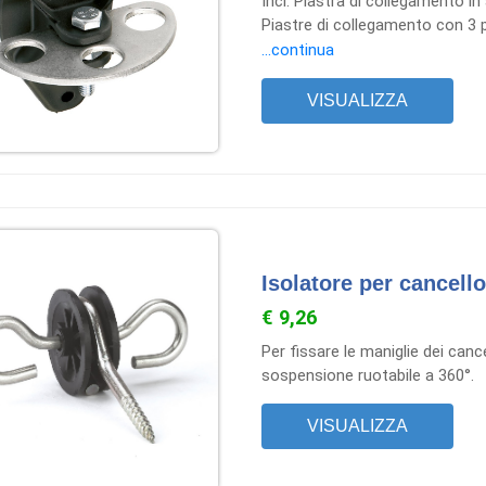
Incl. Piastra di collegamento in 
Piastre di collegamento con 3 p
maniglie di cancelli. Ideale co
...continua
una piastra di collegamento in a
come isolatore di avviamento.
VISUALIZZA
Isolatore per cancello
€ 9,26
Per fissare le maniglie dei cancel
sospensione ruotabile a 360°.
VISUALIZZA