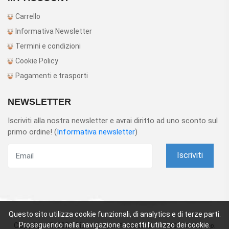
Carrello
Informativa Newsletter
Termini e condizioni
Cookie Policy
Pagamenti e trasporti
NEWSLETTER
Iscriviti alla nostra newsletter e avrai diritto ad uno sconto sul
primo ordine! (
Informativa newsletter
)
Iscriviti
Questo sito utilizza cookie funzionali, di analytics e di terze parti.
Copyright © 2026 Dibotek spa.
Proseguendo nella navigazione accetti l’utilizzo dei cookie.
P.IVA e CF: 01160820195 - Reg Imp.