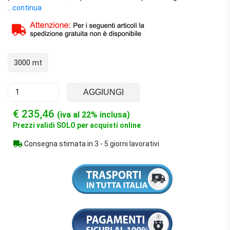
formato (taglia XL). Robusta, contenitiva ed estremamente
...continua
coprente, si distingue per la capacità di distendersi
naturalmente da bordo a bordo, assicurando balle compatte e
ben formate.
3000 mt
AGGIUNGI
€ 235,46
(iva al 22% inclusa)
Prezzi validi SOLO per acquisti online
Consegna stimata in 3 - 5 giorni lavorativi