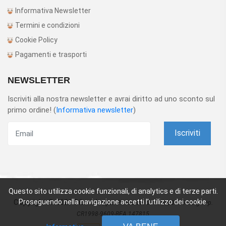
Informativa Newsletter
Termini e condizioni
Cookie Policy
Pagamenti e trasporti
NEWSLETTER
Iscriviti alla nostra newsletter e avrai diritto ad uno sconto sul
primo ordine! (
Informativa newsletter
)
Iscriviti
Questo sito utilizza cookie funzionali, di analytics e di terze parti.
Copyright © 2026 Dibotek spa.
Proseguendo nella navigazione accetti l’utilizzo dei cookie.
P.IVA e CF: 01160820195 - Reg Imp.
CR1998-9609-REA 147815