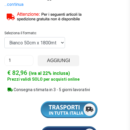
5 strati rinforzati, garantisce una maggiore resistenza
...continua
meccanica e una migliore capacità di sigillatura rispetto ai film
tradizionali.
Seleziona il formato:
AGGIUNGI
€ 82,96
(iva al 22% inclusa)
Prezzi validi SOLO per acquisti online
Consegna stimata in 3 - 5 giorni lavorativi