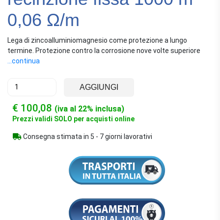
0,06 Ω/m
Lega di zincoalluminiomagnesio come protezione a lungo
termine. Protezione contro la corrosione nove volte superiore
rispetto al filo zincato. Conduttività estremamente buona. Ideale
...continua
per installazioni di recinzioni permanenti. Uscita di corrente
ottimale al contatto con gli animali.
AGGIUNGI
€ 100,08
(iva al 22% inclusa)
Prezzi validi SOLO per acquisti online
Consegna stimata in 5 - 7 giorni lavorativi