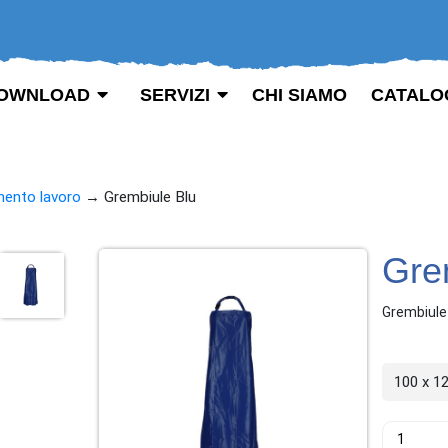
OWNLOAD
SERVIZI
CHI SIAMO
CATALO
mento lavoro
→
Grembiule Blu
Gre
Grembiule 
100 x 1