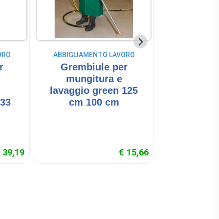
ORO
ABBIGLIAMENTO LAVORO
ABBIGLIAME
r
Grembiule per
Grembi
mungitura e
mungitur
lavaggio green 125
con ta
133
cm 100 cm
grembiu
scu
 39,19
€ 15,66