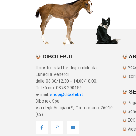
DIBOTEK.IT
AR
Il nostro staff è disponibile da
Acc
Lunedì a Venerdì
Iscri
dalle 08:30/12:30 - 14:00/18:00.
Telefono: 0373 290159
SE
e-mail:
shop@dibotek.it
Dibotek Spa
Paga
Via degli Artigiani 9, Cremosano 26010
Sche
(Cr)
ECO
Vide