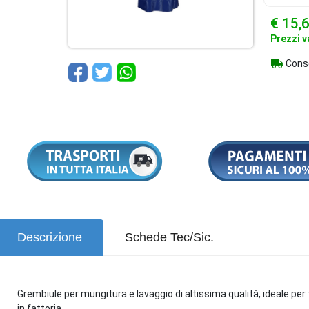
€ 15,
Prezzi v
Conseg
Descrizione
Schede Tec/Sic.
Grembiule per mungitura e lavaggio di altissima qualità, ideale per tu
in fattoria.