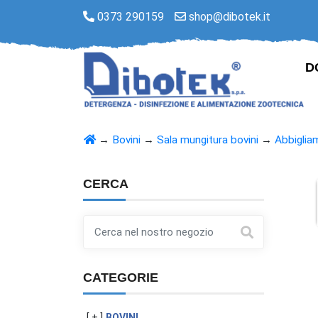
0373 290159
shop@dibotek.it
D
→
Bovini
→
Sala mungitura bovini
→
Abbiglia
CERCA
CATEGORIE
[ + ]
BOVINI